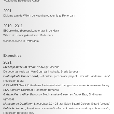
»Autonome Beeldende Kunst«
2001
Diploma aan de Willem de Kooning Academie te Rotterdam
2010 - 2011
BIK-opleiding (beroepskunstenaar in de klas),
Willem de Kooning Academie, Rotterdam
woont en werkt in Rotterdam
Exposities
2021
Stedelijk Museum Breda
,
Vanwege Vincent
De gebortestreek van Van Gogh als inspiratie
,
Breda (groeps)
Buitenplaats Brienenoord
,
Rotterdam
,
presentatie project ‘Tweeluik Pandemic Diary’,
Rotterdam (solo)
GRAW2021
Groot Rotterdams Atelierweekeind met gastkunstenaar Annemieke Fanoy
SKAR ateliers Ruilstraat, Rotterdam (groeps)
Galerie Nasty Alice
,
Barocco -
Met Hanneke Giezen en Anouk Bax, Eindhoven
(groeps)
Museum de Domijnen
,
Landschap 2.1 -
25 jaar Salon Sittard-Geleen
,
Sittard (groeps)
Publieke Werken
, kunstposters van Rotterdamse kunstenaars in de openbare ruimte,
Rotterdam (groeps), cat.