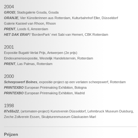
2004
GROEI
, Stadsgalerie Gouda, Gouda
ORANJE
, Vier Künstlerinnen aus Rotterdam, Kulturbahnhof Eller, Düsseldorf
Galerie Kasteel van Rhoon, Rhoon
PRENT
, Loods 6, Amsterdam
HET DAK ERAF!
‘BordenPark’ met Sabi van Hemert, CBK Rotterdam
2001
Expositie Bugatti-Verlat Prijs, Antwerpen (2e prijs)
Eindexamensexpositie, Westelijk Handelsterrein, Rotterdam
PRENT
, Las Palmas, Rotterdam
2000
Scheepswerf Bolnes
, expositie-project op een verlaten scheepswerf, Rotterdam
PRINTEXBO
European Printmaking Exhibition, Bologna
PRINTEXBO
European Printmaking Exhibition, Madrid
1998
87x55x22
, (artomaten-project) Kunstverein Düsseldorf, Lehmbruck Museum Duisburg,
Zeche Zollverein Essen, Skulpturenmuseum Glaskasten Marl
Prijzen