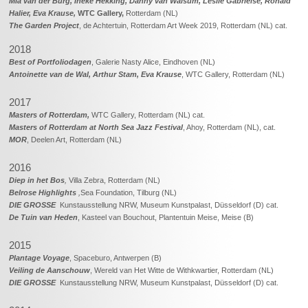
Mia van der Burg, Ineke Hekking, Danny van Walsum, Leslie Gabrielse, Ronald
Halier, Eva Krause,
WTC Gallery,
Rotterdam (NL)
The Garden Project
, de Achtertuin, Rotterdam Art Week 2019, Rotterdam (NL) cat.
2018
Best of Portfoliodagen
, Galerie Nasty Alice, Eindhoven (NL)
Antoinette van de Wal, Arthur Stam, Eva Krause
, WTC Gallery, Rotterdam (NL)
2017
Masters of Rotterdam,
WTC Gallery, Rotterdam (NL) cat.
Masters of Rotterdam at North Sea Jazz Festival
, Ahoy, Rotterdam (NL), cat.
MOR
, Deelen Art, Rotterdam (NL)
2016
Diep in het Bos
,
Villa Zebra, Rotterdam (NL)
Belrose Highlights
,
Sea Foundation, Tilburg (NL)
DIE GROSSE
Kunstausstellung NRW, Museum Kunstpalast, Düsseldorf (D) cat.
De Tuin van Heden
, Kasteel van Bouchout, Plantentuin Meise, Meise (B)
2015
Plantage Voyage
, Spaceburo, Antwerpen (B)
Veiling de Aanschouw
, Wereld van Het Witte de Withkwartier, Rotterdam (NL)
DIE GROSSE
Kunstausstellung NRW, Museum Kunstpalast, Düsseldorf (D) cat.