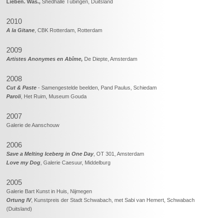
Lieben. Was.,
Shedhalle Tübingen, Duitsland
2010
A la Gitane
, CBK Rotterdam, Rotterdam
2009
Artistes Anonymes en Abîme,
De Diepte, Amsterdam
2008
Cut & Paste
- Samengestelde beelden, Pand Paulus, Schiedam
Paroli
, Het Ruim, Museum Gouda
2007
Galerie de Aanschouw
2006
Save a Melting Iceberg in One Day
, OT 301, Amsterdam
Love my Dog
, Galerie Caesuur, Middelburg
2005
Galerie Bart Kunst in Huis, Nijmegen
Ortung IV
, Kunstpreis der Stadt Schwabach, met Sabi van Hemert, Schwabach
(Duitsland)