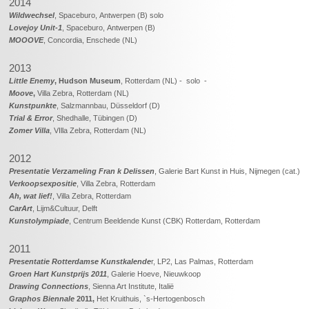
2014
Wildwechsel
, Spaceburo, Antwerpen (B) solo
Lovejoy Unit-1
, Spaceburo, Antwerpen (B)
MOOOVE
, Concordia, Enschede (NL)
2013
Little Enemy
,
Hudson Museum
, Rotterdam (NL) - solo -
Moove
,
Villa Zebra, Rotterdam (NL)
Kunstpunkte
, Salzmannbau, Düsseldorf (D)
Trial & Error
, Shedhalle, Tübingen (D)
Zomer Villa
, VIlla Zebra, Rotterdam (NL)
2012
Presentatie Verzameling Fran k Delissen
, Galerie Bart Kunst in Huis, Nijmegen (cat.)
Verkoopsexpositie
, Villa Zebra, Rotterdam
Ah, wat lief!
, Villa Zebra, Rotterdam
CarArt
, Lijm&Cultuur, Delft
Kunstolympiade
, Centrum Beeldende Kunst (CBK) Rotterdam, Rotterdam
2011
Presentatie Rotterdamse Kunstkalende
r, LP2, Las Palmas, Rotterdam
Groen Hart Kunstprijs 2011
, Galerie Hoeve, Nieuwkoop
Drawing Connections
, Sienna Art Institute, Italië
Graphos Biennale
2011,
Het Kruithuis, `s-Hertogenbosch