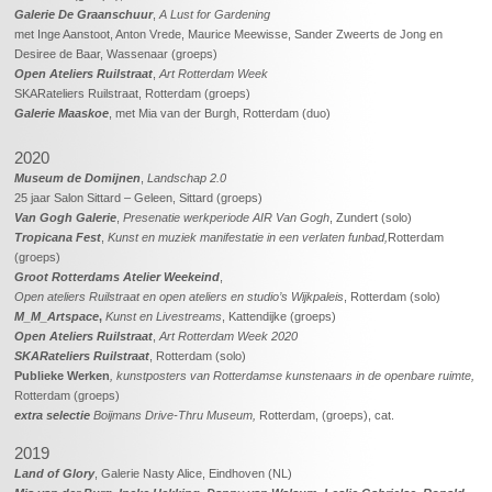
Galerie De Graanschuur
,
A Lust for Gardening
met Inge Aanstoot, Anton Vrede, Maurice Meewisse, Sander Zweerts de Jong en
Desiree de Baar, Wassenaar (groeps)
Open Ateliers Ruilstraat
,
Art Rotterdam Week
SKARateliers Ruilstraat, Rotterdam (groeps)
Galerie Maaskoe
, met Mia van der Burgh, Rotterdam (duo)
2020
Museum de Domijnen
,
Landschap 2.0
25 jaar Salon Sittard – Geleen, Sittard (groeps)
Van Gogh Galerie
,
Presenatie werkperiode AIR Van Gogh
, Zundert (solo)
Tropicana Fest
,
Kunst en muziek manifestatie in een verlaten funbad,
Rotterdam
(groeps)
Groot Rotterdams Atelier Weekeind
,
Open ateliers Ruilstraat en open ateliers en studio’s Wijkpaleis
, Rotterdam (solo)
M_M_Artspace
,
Kunst en Livestreams
, Kattendijke (groeps)
Open Ateliers Ruilstraat
,
Art Rotterdam Week 2020
SKARateliers Ruilstraat
, Rotterdam (solo)
Publieke Werken
,
kunstposters van Rotterdamse
kunstenaars in de openbare ruimte,
Rotterdam (groeps)
extra selectie
Boijmans Drive-Thru Museum,
Rotterdam, (groeps), cat.
2019
Land of Glory
, Galerie Nasty Alice, Eindhoven (NL)